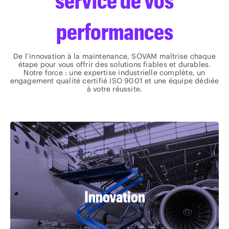
service de vos
performances
De l’innovation à la maintenance, SOVAM maîtrise chaque
étape pour vous offrir des solutions fiables et durables.
Notre force : une expertise industrielle complète, un
engagement qualité certifié ISO 9001 et une équipe dédiée
à votre réussite.
Imaginer les équipements du futur pour
Innovation
gagner en compétitivité et en
différenciation.