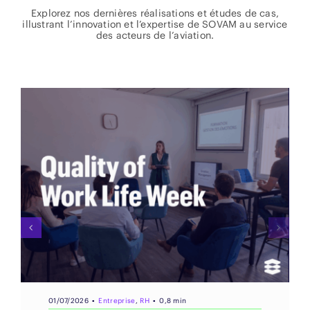
Explorez nos dernières réalisations et études de cas,
illustrant l’innovation et l’expertise de SOVAM au service
des acteurs de l’aviation.
08/07/2026
▪
Entreprise
▪
0,8 min