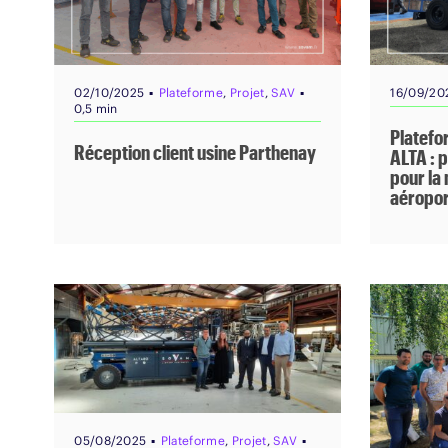
▪
▪
02/10/2025
Plateforme
,
Projet
,
SAV
16/09/20
0,5 min
Platefo
Réception client usine Parthenay
ALTA : p
pour la
aéropor
▪
▪
05/08/2025
Plateforme
,
Projet
,
SAV