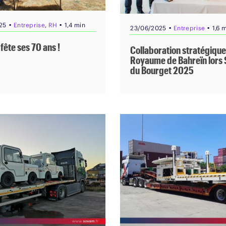
▪
▪
25
Entreprise
,
RH
1,4 min
▪
▪
23/06/2025
Entreprise
1,6 
ête ses 70 ans !
Collaboration stratégique
Royaume de Bahreïn lors 
du Bourget 2025