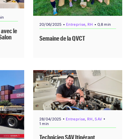
min
▪
▪
20/06/2025
Entreprise
,
RH
0,8 min
 avec le
Salon
Semaine de la QVCT
▪
▪
28/04/2025
Entreprise
,
RH
,
SAV
1 min
Technicien SAV Itinérant