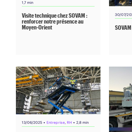
1,7 min
Visite technique chez SOVAM :
30/07/20
renforcer notre présence au
Moyen-Orient
SOVAM f
▪
▪
13/06/2025
Entreprise
,
RH
2,8 min