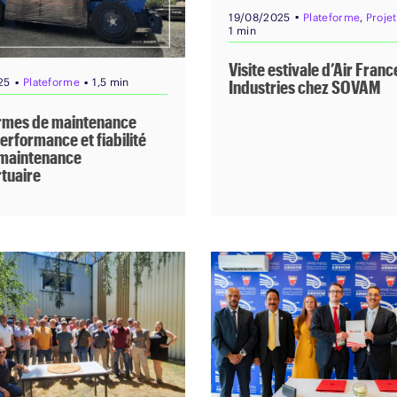
▪
19/08/2025
Plateforme
,
Projet
1 min
Visite estivale d’Air Franc
▪
▪
25
Plateforme
1,5 min
Industries chez SOVAM
rmes de maintenance
erformance et fiabilité
 maintenance
tuaire