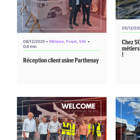
05/12/20
Chez SO
▪
▪
08/12/2025
Militaire
,
Projet
,
SAV
0,9 min
métiers
!
Réception client usine Parthenay