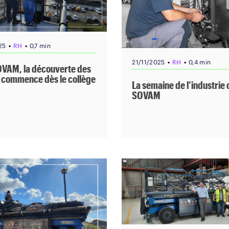
▪
▪
25
RH
0,7 min
▪
▪
21/11/2025
RH
0,4 min
VAM, la découverte des
 commence dès le collège
La semaine de l’industrie
SOVAM