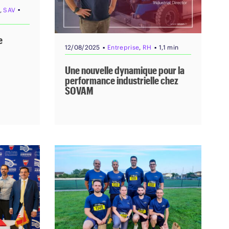
▪
,
SAV
e
▪
▪
12/08/2025
Entreprise
,
RH
1,1 min
Une nouvelle dynamique pour la
performance industrielle chez
SOVAM