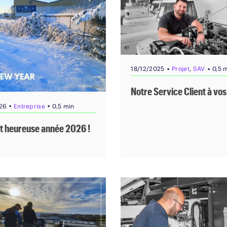
▪
▪
18/12/2025
Projet
,
SAV
0,5 
Notre Service Client à vos
▪
▪
26
Entreprise
0,5 min
t heureuse année 2026 !