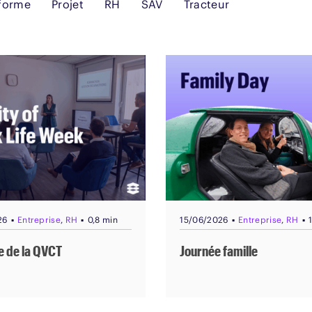
eforme
Projet
RH
SAV
Tracteur
▪
▪
▪
▪
26
Entreprise
,
RH
0,8 min
15/06/2026
Entreprise
,
RH
 de la QVCT
Journée famille