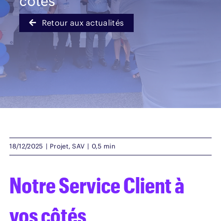
côtés
Retour aux actualités
Français
18/12/2025
|
Projet
,
SAV
|
0,5 min
Notre Service Client à
vos côtés