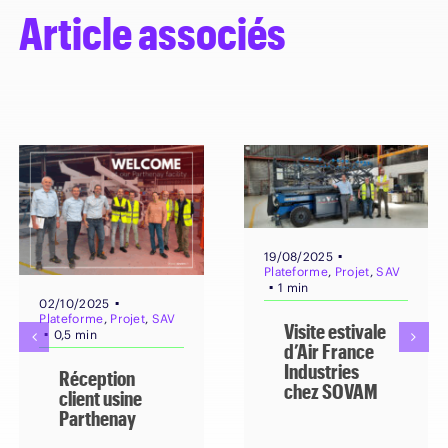
Article associés
▪
19/08/2025
Plateforme
,
Projet
,
SAV
▪
1 min
▪
02/10/2025
Plateforme
,
Projet
,
SAV
Visite estivale
▪
0,5 min
d’Air France
Industries
Réception
chez SOVAM
client usine
Parthenay